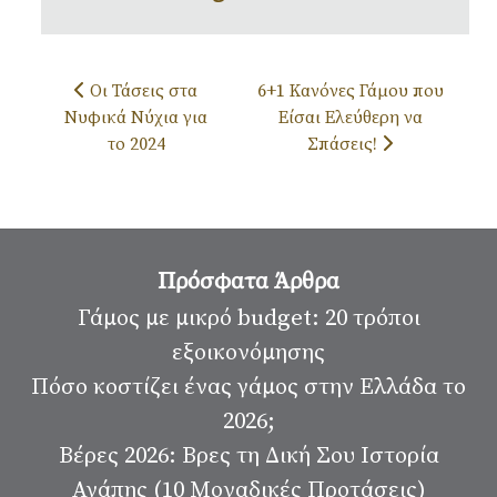
Προηγούμενο άρθρο: Οι Τάσεις στα Νυφικά Νύχια για
Επόμενο άρθρο: 6+1 Κανόνες Γ
Οι Τάσεις στα
6+1 Κανόνες Γάμου που
Νυφικά Νύχια για
Είσαι Ελεύθερη να
το 2024
Σπάσεις!
Πρόσφατα Άρθρα
Γάμος με μικρό budget: 20 τρόποι
εξοικονόμησης
Πόσο κοστίζει ένας γάμος στην Ελλάδα το
2026;
Βέρες 2026: Βρες τη Δική Σου Ιστορία
Αγάπης (10 Μοναδικές Προτάσεις)