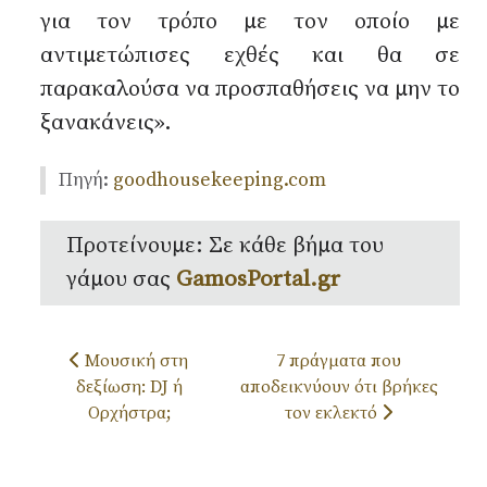
για τον τρόπο με τον οποίο με
αντιμετώπισες εχθές και θα σε
παρακαλούσα να προσπαθήσεις να μην το
ξανακάνεις».
Πηγή:
goodhousekeeping.com
Προτείνουμε:
Σε κάθε βήμα του
γάμου σας
GamosPortal.gr
Προηγούμενο άρθρο: Μουσική στη δεξίωση: DJ ή Ορχ
Επόμενο άρθρο: 7 πράγματ
Μουσική στη
7 πράγματα που
δεξίωση: DJ ή
αποδεικνύουν ότι βρήκες
Ορχήστρα;
τον εκλεκτό