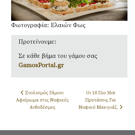
Φωτογραφία: Ελαιών Φως
Προτείνουμε:
Σε κάθε βήμα του γάμου σας
GamosPortal.gr
Προηγούμενο άρθρο: Στολισμός Γάμου: Αφιέρωμα σ
Επόμενο άρθρο: Οι 10 
Στολισμός Γάμου:
Οι 10 Πιο Hot
Αφιέρωμα στις Νυφικές
Προτάσεις Για
Ανθοδέσμες
Νυφικό Μακιγιάζ.