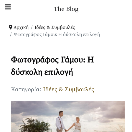
Αρχική Blog
The Blog
Ιδέες & Συμβουλές
Αρχική
Ιδέες & Συμβουλές
Φωτογράφος Γάμου: Η δύσκολη επιλογή
Παρουσιάσεις
Φωτογράφος Γάμου: Η
Your Weddings
δύσκολη επιλογή
News
Λεπτομέρειες
Κατηγορία:
Ιδέες & Συμβουλές
Gallery
Πληροφορίες