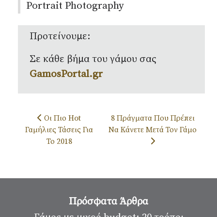
Portrait Photography
Προτείνουμε:
Σε κάθε βήμα του γάμου σας
GamosPortal.gr
Προηγούμενο άρθρο: Οι Πιο Hot Γαμήλιες Τάσεις Για
Επόμενο άρθρο: 8 Πράγματα Π
Οι Πιο Hot
8 Πράγματα Που Πρέπει
Γαμήλιες Τάσεις Για
Να Κάνετε Μετά Τον Γάμο
Το 2018
Πρόσφατα Άρθρα