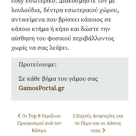
cosy εσωτερικό. Διακοσμήστε τον με
λουλούδια, δέντρα εσωτερικού χώρου,
αντικείμενα που βρίσκει κάποιος σε
κάποιο κτήμα ή κήπο και δώστε την
αίσθηση του φυσικού περιβάλλοντος
χωρίς να σας λείψει.
Προτείνουμε:
Σε κάθε βήμα του γάμου σας
GamosPortal.gr
Προηγούμενο άρθρο: Οι Top 8 Γαμήλιοι Προορισμοί α
Επόμενο άρθρο: 5 Συχνές Ανησ
Οι Top 8 Γαμήλιοι
5 Συχνές Ανησυχίες για
Προορισμοί ανά τον
το Γάμο και οι Λύσεις
Κόσμο
τους