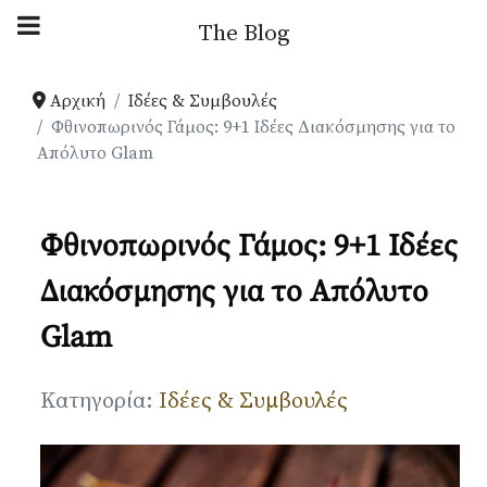
Αρχική Blog
The Blog
Ιδέες & Συμβουλές
Αρχική
Ιδέες & Συμβουλές
Φθινοπωρινός Γάμος: 9+1 Ιδέες Διακόσμησης για το
Απόλυτο Glam
Παρουσιάσεις
Your Weddings
Φθινοπωρινός Γάμος: 9+1 Ιδέες
Διακόσμησης για το Απόλυτο
News
Glam
Gallery
Λεπτομέρειες
Κατηγορία:
Ιδέες & Συμβουλές
Πληροφορίες