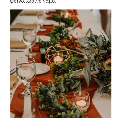
φθινοπωρινό γάμο.