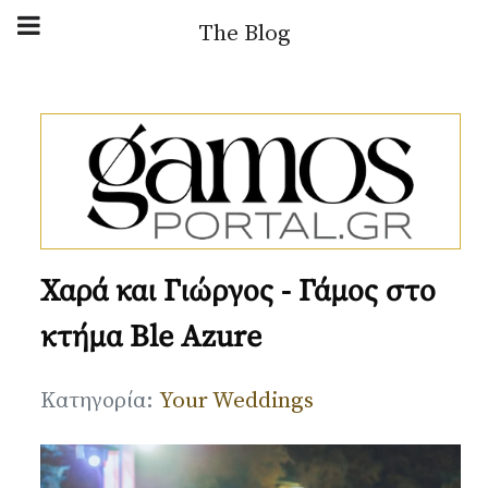
Αρχική Blog
The Blog
Ιδέες & Συμβουλές
Παρουσιάσεις
Your Weddings
Χαρά και Γιώργος - Γάμος στο
News
κτήμα Ble Azure
Gallery
Λεπτομέρειες
Κατηγορία:
Your Weddings
Πληροφορίες