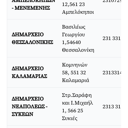
ΑΜΠΕΛΟΚΗΠΩΝ
23107296
12,561 23
- ΜΕΝΕΜΕΝΗΣ
Αμπελόκηποι
Βασιλέως
ΔΗΜΑΡΧΕΙΟ
Γεωργίου
231 331 7
ΘΕΣΣΑΛΟΝΙΚΗΣ
1,54640
Θεσσαλονίκη
Κομνηνών
ΔΗΜΑΡΧΕΙΟ
58, 551 32
23133140
ΚΑΛΑΜΑΡΙΑΣ
Καλαμαριά
Στρ.Σαράφη
ΔΗΜΑΡΧΕΙΟ
και Ι.Μιχαήλ
ΝΕΑΠΟΛΕΩΣ -
2313 3132
1, 566 25
ΣΥΚΕΩΝ
Συκιές