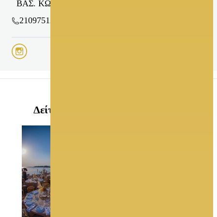
ΒΑΣ. ΚΩΝ/ΝΟΥ 314 - ΚΟΡΩΠΙ
2109751235, 2106620349
Δείτε ακόμη στο GamosPortal.gr