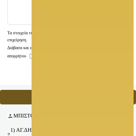
Τα στοιχεία της φόρμας αποστέλλονται
μόνο
στην συγκεκριμένη
επιχείρηση.
Διάβασα και αποδέχομαι τους όρους χρήσης και την πολιτική
απορρήτου
Αποστολή
Επικοινωνήστε μαζί μας
ΜΠΙΣΤΟΛΑΣ ΦΩΤΗΣ
1) ΑΓ.ΔΗΜΗΤΡΙΟΥ 52 - ΑΓ.ΔΗΜΗΤΡΙΟΣ , 2)