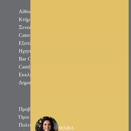
Αίθουσες Δεξιώσεων
Κτήματα Γάμου
Ξενοδοχεία
Catering
Εξοπλισμός Εκδηλώσεων
Ηχητική Κάλυψη DJ
Bar Catering
Candy Bar Γάμου
Εκκλησίες
Δημαρχεία
Προβολή Επαγγελματιών
Όροι & Προϋποθέσεις
Πολιτική Απορρήτου
MAiRA