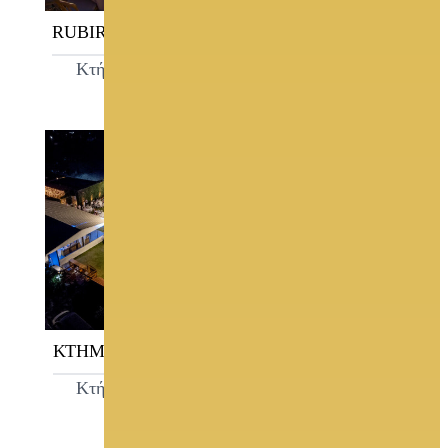
RUBIROSA EVENTS
ELAFOKINIGOS
CATERING SERVICES
Κτήματα Γάμου
Catering
ΚΤΗΜΑ ΝΙΚΟΛΑΟΥ
ΝΑΝΤΙΝΑ
Κτήματα Γάμου
Νυφικά