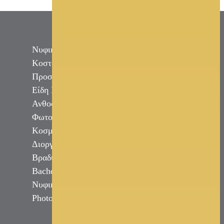
Νυφικά
Κοστούμι Γαμπρού
Προσκλητήρια - Μπομπονιέρες - Στέφανα -
Είδη Γάμου
Ανθοστολισμός - Διακόσμηση
Φωτογραφία - Video Γάμου
Κοσμήματα
Διοργάνωση Εκδηλώσεων
Βραδυνά Φορέματα
Bachelor - Bachelorette Party
Νυφικό Αυτοκίνητο
Photobooth