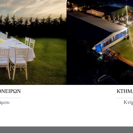
ΟΝΕΙΡΩΝ
ΚΤΗΜ
άμου
Κτή