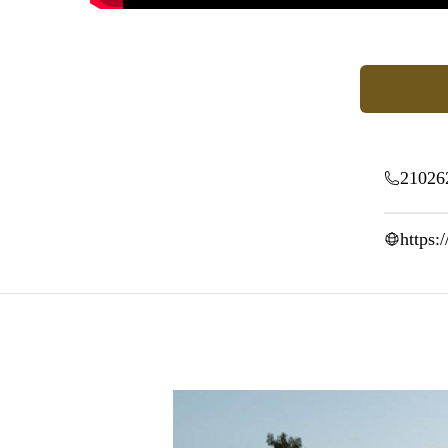
21026
https: