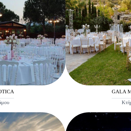
OTICA
GALA M
άμου
Κτή