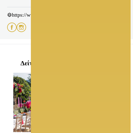
https://www.filotexnimata.gr/
Δείτε ακόμη στο GamosPortal.gr