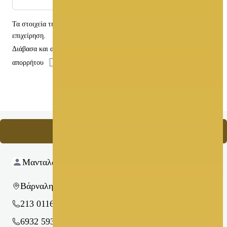
Τα στοιχεία της φόρμας αποστέλλονται
μόνο
στην συγκεκριμένη
επιχείρηση.
Διάβασα και αποδέχομαι τους όρους χρήσης και την πολιτική
απορρήτου
Αποστολή
Επικοινωνήστε μαζί μας
Μανταλά Αρετή
Βάρναλη Κώστα 29 - Νέα Ιωνία
213 0116056
6932 593439