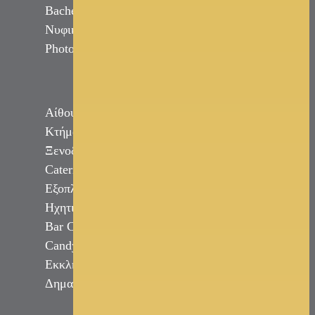
Bachelor - Bachelorette Party
Νυφικό Αυτοκίνητο
Photobooth
Αίθουσες Δεξιώσεων
Κτήματα Γάμου
Ξενοδοχεία
Catering
Εξοπλισμός Εκδηλώσεων
Ηχητική Κάλυψη DJ
Bar Catering
Candy Bar Γάμου
Εκκλησίες
Δημαρχεία