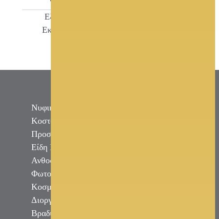
Εξοπλισμός
Εκδηλώσεων
Νυφικά
Κοστούμι Γαμπρού
Προσκλητήρια - Μπομπονιέρες - Στέφανα -
Είδη Γάμου
Ανθοστολισμός - Διακόσμηση
Φωτογραφία - Video Γάμου
Κοσμήματα
Διοργάνωση Εκδηλώσεων
Βραδυνά Φορέματα