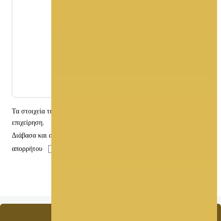
Τα στοιχεία της φόρμας αποστέλλονται
μόνο
στην συγκεκριμένη
επιχείρηση.
Διάβασα και αποδέχομαι τους όρους χρήσης και την πολιτική
απορρήτου
Αποστολή
Επικοινωνήστε μαζί μας