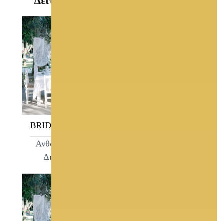
Δείτε ακόμη στο GamosPortal.gr
BRIDAL GARDEN
ΛΙΜΝΗ
Ανθοστολισμός -
Κτήματα Γάμου
Διακόσμηση