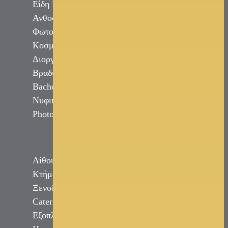
Είδη Γάμου
Ανθοστολισμός - Διακόσμηση
Φωτογραφία - Video Γάμου
Κοσμήματα
Διοργάνωση Εκδηλώσεων
Βραδυνά Φορέματα
Bachelor - Bachelorette Party
Νυφικό Αυτοκίνητο
Photobooth
Αίθουσες Δεξιώσεων
Κτήματα Γάμου
Ξενοδοχεία
Catering
Εξοπλισμός Εκδηλώσεων