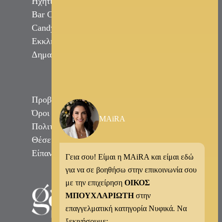
Ηχητική Κάλυψη DJ
Bar Catering
Candy Bar Γάμου
Εκκλησίες
Δημαρχεία
Προβολή Επαγγελματιών
Όροι & Προϋποθέσεις
MAiRA
Πολιτική Απορρήτου
Θέσεις Εργασίας
Είπαν για εμάς
Γεια σου! Είμαι η MAiRA και είμαι εδώ
για να σε βοηθήσω στην επικοινωνία σου
με την επιχείρηση
ΟΙΚΟΣ
ΜΠΟΥΧΛΑΡΙΩΤΗ
στην
επαγγελματική κατηγορία Νυφικά. Να
ξεκινήσουμε;