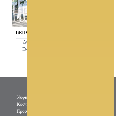
BRIDAL GARDEN
BRIDAL GARDEN
Διοργάνωση
Προσκλητήρια -
Εκδηλώσεων
Μπομπονιέρες -
Στέφανα - Είδη Γάμου
Νυφικά
Κοστούμι Γαμπρού
Προσκλητήρια - Μπομπονιέρες - Στέφανα -