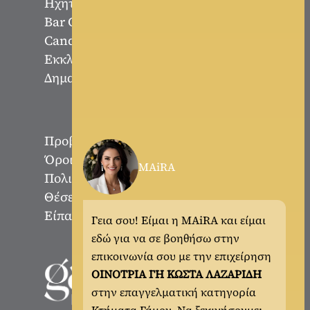
Ηχητική Κάλυψη DJ
Bar Catering
Candy Bar Γάμου
Εκκλησίες
Δημαρχεία
Προβολή Επαγγελματιών
Όροι & Προϋποθέσεις
MAiRA
Πολιτική Απορρήτου
Θέσεις Εργασίας
Είπαν για εμάς
Γεια σου! Είμαι η MAiRA και είμαι
εδώ για να σε βοηθήσω στην
επικοινωνία σου με την επιχείρηση
ΟΙΝΟΤΡΙΑ ΓΗ ΚΩΣΤΑ ΛΑΖΑΡΙΔΗ
στην επαγγελματική κατηγορία