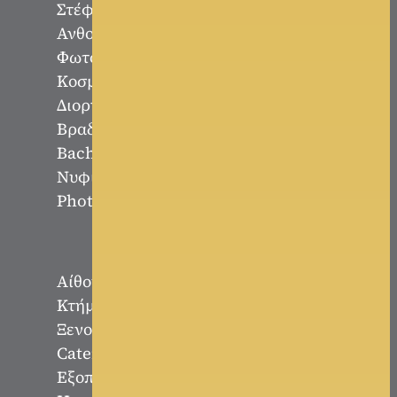
Στέφανα - Είδη Γάμου
Ανθοστολισμός - Διακόσμηση
Φωτογραφία - Video Γάμου
Κοσμήματα
Διοργάνωση Εκδηλώσεων
Βραδυνά Φορέματα
Bachelor - Bachelorette Party
Νυφικό Αυτοκίνητο
Photobooth
Αίθουσες Δεξιώσεων
Κτήματα Γάμου
Ξενοδοχεία
Catering
Εξοπλισμός Εκδηλώσεων