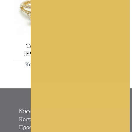
TASOULIS
ΜΠΙΣΤΟΛΑΣ
JEWELLERY
Κοστούμι Γαμπρού
Κοσμήματα
Νυφικά
Κοστούμι Γαμπρού
Προσκλητήρια - Μπομπονιέρες -