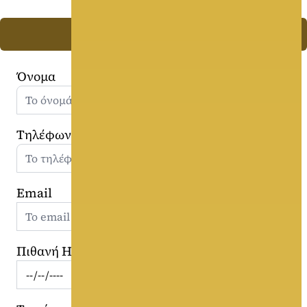
Ζητήστε Προσφορά
Όνομα
Τηλέφωνο
Email
Πιθανή Ημερομηνία