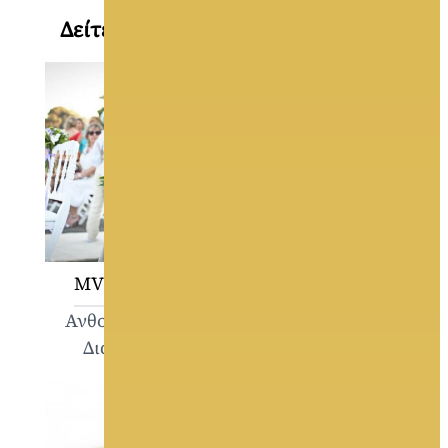
Δείτε ακόμη στο GamosPortal.gr
MV FLOWERS
ΦΙΛΟΤΕΧΝΗΜΑΤΑ
Ανθοστολισμός -
Ανθοστολισμός -
Διακόσμηση
Διακόσμηση