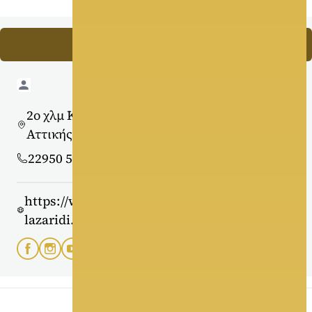
Επικοινωνήστε μαζί μας
2ο χλμ Καπανδριτίου – Καλάμου - Καπανδρίτι
Αττικής
22950 52 213, 22950 52 214
https://www.domaine-
lazaridi.gr/ekdiloseis/aithouses-ekdiloseon/